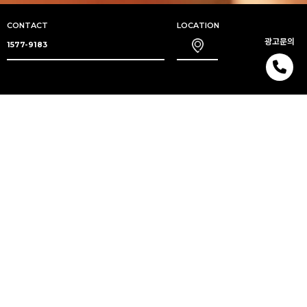
CONTACT
LOCATION
광고문의
1577-9183
ad@hmad.kr
Discover us
The agency
We brand
Our projects
The HMAD blog
Contact us
1577-9183
ad@hmad.kr
Leave an inquiry